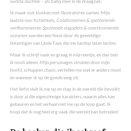
oudste dochter – als baby mee in de draagzak.
Ik maak ook boeken met illustratoren samen. Mijn
laatste non-fictietitels,
Colafonteinen & spetterende
verfbommen
en
Spuitende slagaders & overstromende
oceanen
, werden een feest door de geweldige
tekeningen van Linde Faas die me hardop laten lachen.
Maar ik schrijf vaak en graag in mijn eentje, en dan ben
ik nooit alleen. Mijn personages struinen door mijn
hoofd, schoppen chaos, vertellen me wat er anders moet
en wanneer ik op de goede weg zit.
Het liefst sluit ik me op en stap in de wereld die bevolkt
is door al die eigenzinnige karakters, waarin alles kan
gebeuren en het verhaal met me op de loop gaat. Ik
hoop dat ik nog heel erg vaak die wereld kan betreden!