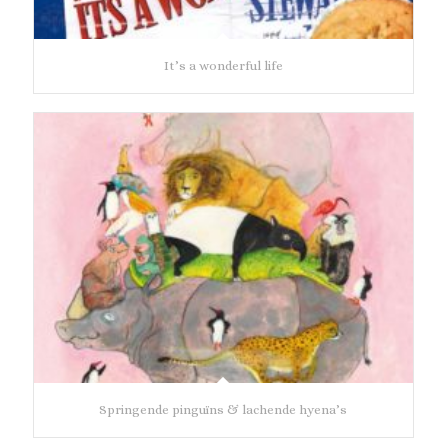
It’s a wonderful life
Springende pinguïns & lachende hyena’s