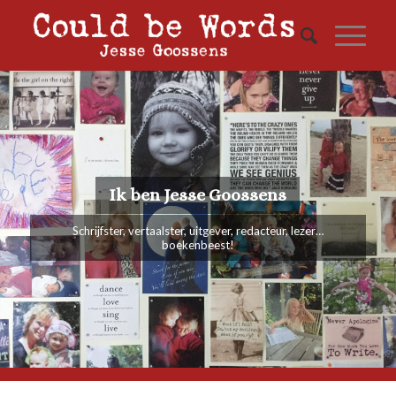
Ik ben Jesse Goossens
Schrijfster, vertaalster, uitgever, redacteur, lezer…
boekenbeest!