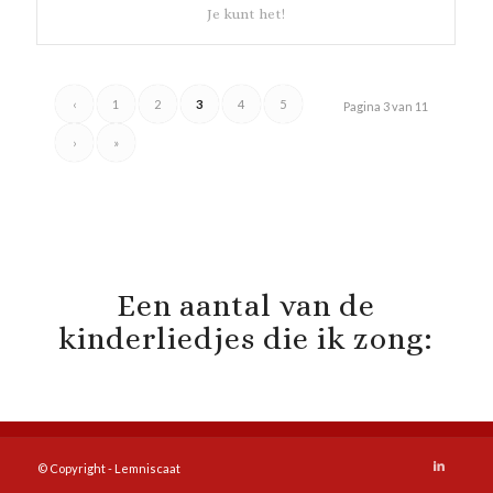
Je kunt het!
‹
1
2
3
4
5
Pagina 3 van 11
›
»
Een aantal van de
kinderliedjes die ik zong:
© Copyright - Lemniscaat