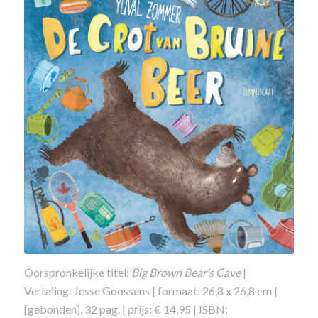
Oorspronkelijke titel:
Big Brown Bear’s Cave
|
Vertaling: Jesse Goossens | formaat: 26,8 x 26,8 cm |
[gebonden], 32 pag. | prijs: € 14,95 | ISBN: