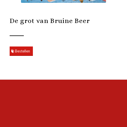
De grot van Bruine Beer
Bestellen
Over Yuval Zommer
Yuval Zommer
studeerde Illustratie aan het Royal
College of Art in Londen. Hij werkte jarenlang als een