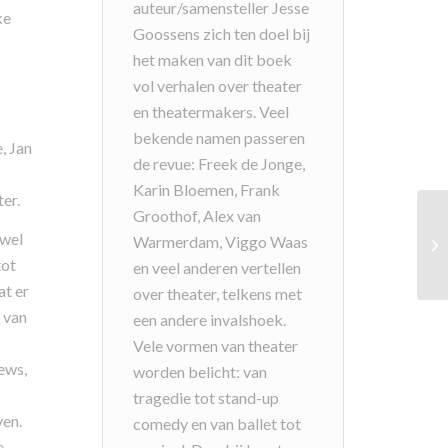
auteur/samensteller Jesse
ke
Goossens zich ten doel bij
het maken van dit boek
vol verhalen over theater
en theatermakers. Veel
bekende namen passeren
, Jan
de revue: Freek de Jonge,
Karin Bloemen, Frank
er.
Groothof, Alex van
owel
Warmerdam, Viggo Waas
tot
en veel anderen vertellen
at er
over theater, telkens met
 van
een andere invalshoek.
Vele vormen van theater
iews,
worden belicht: van
tragedie tot stand-up
ven.
comedy en van ballet tot
e