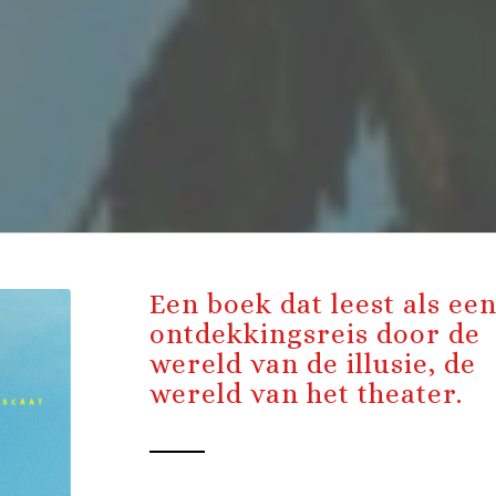
Een boek dat leest als ee
ontdekkingsreis door de
wereld van de illusie, de
wereld van het theater.