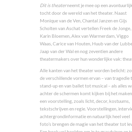
Dit is theater
neemt je mee op een avontuurlij
tocht door de wereld van het theater. Naast
Monique van de Ven, Chantal Janzen en Gijs
Scholten van Aschat vertellen Freek de Jonge,
Karin Bloemen, Alex van Warmerdam, Viggo
Waas, Carice van Houten, Huub van der Lubbe
Jaap van der Wal en nog zeventien andere
theatermakers over hun wonderlijke vak: theat
Alle kanten van het theater worden belicht: z
de verschillende vormen ervan – van tragedie 
stand-up en van ballet tot musical – als alles w
achter de schermen komt kijken bij het maken
een voorstelling, zoals licht, decor, kostuums,
tekstschrijven en regie. Voorstellingen, interv
achtergrondinformatie en natuurlijk heel veel
foto’s brengen de magie van het theater tot le
Een boek vol beelden om in te grasduinen en t