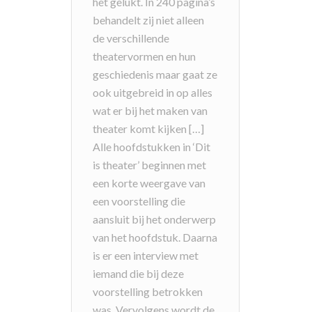
het gelukt. In 240 pagina’s
behandelt zij niet alleen
de verschillende
theatervormen en hun
geschiedenis maar gaat ze
ook uitgebreid in op alles
wat er bij het maken van
theater komt kijken […]
Alle hoofdstukken in ‘Dit
is theater’ beginnen met
een korte weergave van
een voorstelling die
aansluit bij het onderwerp
van het hoofdstuk. Daarna
is er een interview met
iemand die bij deze
voorstelling betrokken
was. Vervolgens wordt de