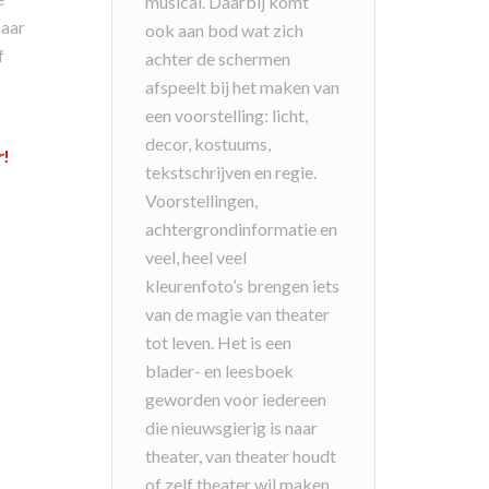
musical. Daarbij komt
naar
ook aan bod wat zich
f
achter de schermen
afspeelt bij het maken van
een voorstelling: licht,
decor, kostuums,
r
!
tekstschrijven en regie.
Voorstellingen,
achtergrondinformatie en
veel, heel veel
kleurenfoto’s brengen iets
van de magie van theater
tot leven. Het is een
blader- en leesboek
geworden voor iedereen
die nieuwsgierig is naar
theater, van theater houdt
of zelf theater wil maken.