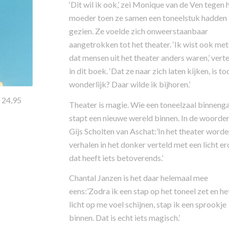
‘Dit wil ik ook,’ zei Monique van de Ven tegen 
moeder toen ze samen een toneelstuk hadden
gezien. Ze voelde zich onweerstaanbaar
aangetrokken tot het theater. ‘Ik wist ook me
dat mensen uit het theater anders waren,’ verte
in dit boek. ‘Dat ze naar zich laten kijken, is to
wonderlijk? Daar wilde ik bijhoren.’
 24,95
Theater is magie. Wie een toneelzaal binnenga
stapt een nieuwe wereld binnen. In de woorde
Gijs Scholten van Aschat:’In het theater worde
verhalen in het donker verteld met een licht er
dat heeft iets betoverends.’
Chantal Janzen is het daar helemaal mee
eens:’Zodra ik een stap op het toneel zet en he
licht op me voel schijnen, stap ik een sprookje
binnen. Dat is echt iets magisch.’