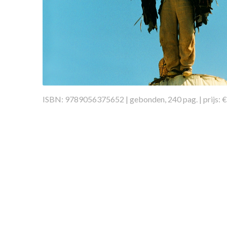
ISBN: 9789056375652 | gebonden, 240 pag. | prijs: €