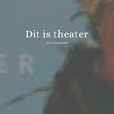
Dit is theater
Jesse Goossens