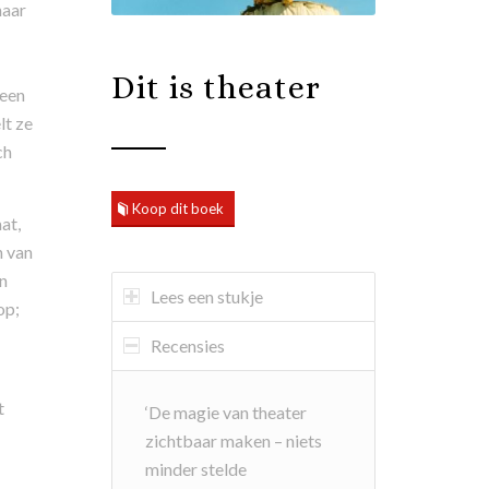
haar
Dit is theater
teen
lt ze
ch
Koop dit boek
at,
n van
n
Lees een stukje
op;
Recensies
t
‘De magie van theater
zichtbaar maken – niets
minder stelde