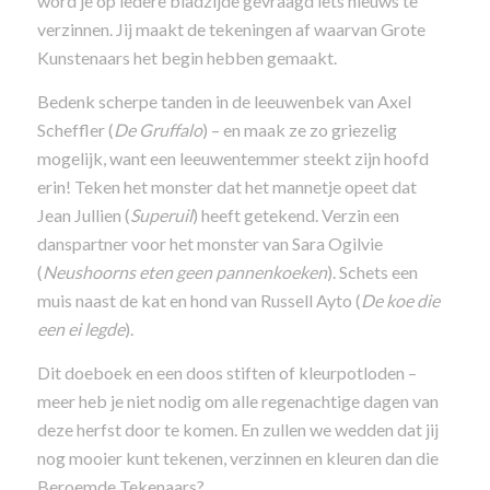
word je op iedere bladzijde gevraagd iets nieuws te
verzinnen. Jij maakt de tekeningen af waarvan Grote
Kunstenaars het begin hebben gemaakt.
Bedenk scherpe tanden in de leeuwenbek van Axel
Scheffler (
De Gruffalo
) – en maak ze zo griezelig
mogelijk, want een leeuwentemmer steekt zijn hoofd
erin! Teken het monster dat het mannetje opeet dat
Jean Jullien (
Superuil
) heeft getekend. Verzin een
danspartner voor het monster van Sara Ogilvie
(
Neushoorns eten geen pannenkoeken
). Schets een
muis naast de kat en hond van Russell Ayto (
De koe die
een ei legde
).
Dit doeboek en een doos stiften of kleurpotloden –
meer heb je niet nodig om alle regenachtige dagen van
deze herfst door te komen. En zullen we wedden dat jij
nog mooier kunt tekenen, verzinnen en kleuren dan die
Beroemde Tekenaars?