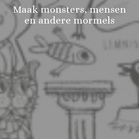
Maak monsters, mensen
en andere mormels