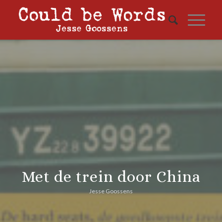
Met de trein door China
Jesse Goossens