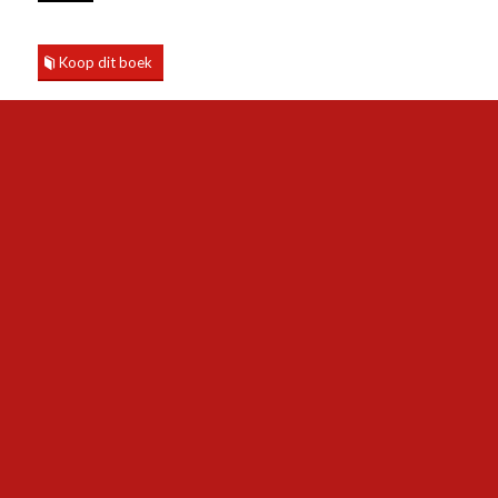
Koop dit boek
Lees een stukje
Recensies
Bekroningen
Filmpje
© Copyright - Lemniscaat