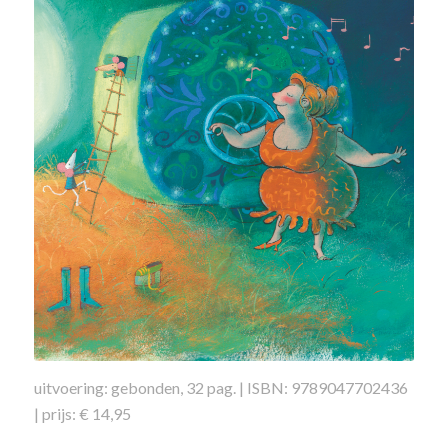
uitvoering: gebonden, 32 pag. | ISBN: 9789047702436
| prijs: € 14,95