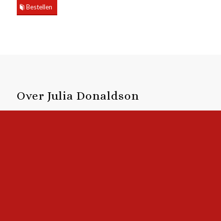
Bestellen
Over Julia Donaldson
Julia Donaldson
maakte al talloze prentenboeken,
onder andere met Axel Scheffler, die de wereld
veroverden. Zangerig, ritmisch taalgebruik kenmerkt al
haar teksten, maar haar grootste creatie blijft
De
Gruffalo
.
Over Axel Scheffler