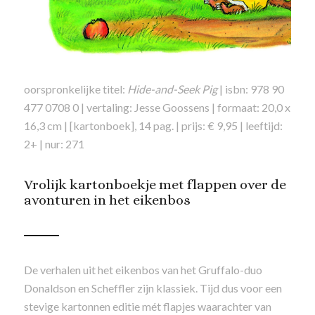
oorspronkelijke titel:
Hide-and-Seek Pig
| isbn: 978 90
477 0708 0 | vertaling: Jesse Goossens | formaat: 20,0 x
16,3 cm | [kartonboek], 14 pag. | prijs: € 9,95 | leeftijd:
2+ | nur: 271
Vrolijk kartonboekje met flappen over de
avonturen in het eikenbos
De verhalen uit het eikenbos van het Gruffalo-duo
Donaldson en Scheffler zijn klassiek. Tijd dus voor een
stevige kartonnen editie mét flapjes waarachter van