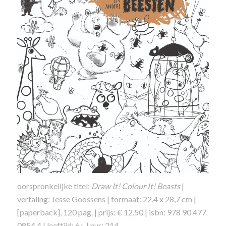
oorspronkelijke titel:
Draw It! Colour I
t! Beasts
|
vertaling: Jesse Goossens | formaat: 22,4 x 28,7 cm |
[paperback], 120 pag. | prijs: € 12,50 | isbn: 978 90 477
0854 4 | leeftijd: 6+ | nur: 214