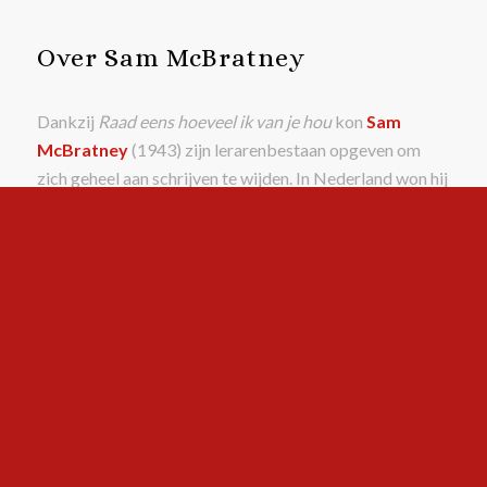
Over Sam McBratney
Dankzij
Raad eens hoeveel ik van je hou
kon
Sam
McBratney
(1943) zijn lerarenbestaan opgeven om
zich geheel aan schrijven te wijden. In Nederland won hij
in 1995 de Zilveren Griffel voor
Raad eens hoeveel ik
van je hou
.
Over Anita Jeram
Anita Jeram
werd ontdekt toen haar tekendocent wat
tekeningen van haar meenam naar uitgeverij Walker
Books. Inmiddels kent de hele wereld Hazeltje, die zij
gestalte heeft gegeven in Raad eens hoeveel ik van je
hou van Sam McBratney.